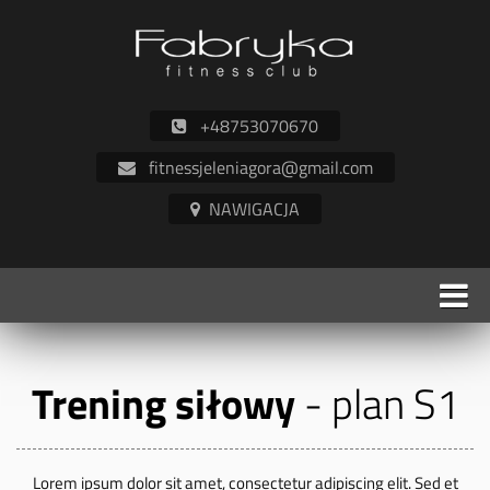
+48753070670
fitnessjeleniagora@gmail.com
Trening siłowy
- plan S1
Lorem ipsum dolor sit amet, consectetur adipiscing elit. Sed et