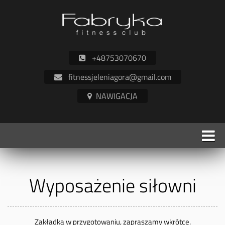
+48753070670
fitnessjeleniagora@gmail.com
Wyposażenie siłowni
Zakładka w przygotowaniu, zapraszamy wkrótce.