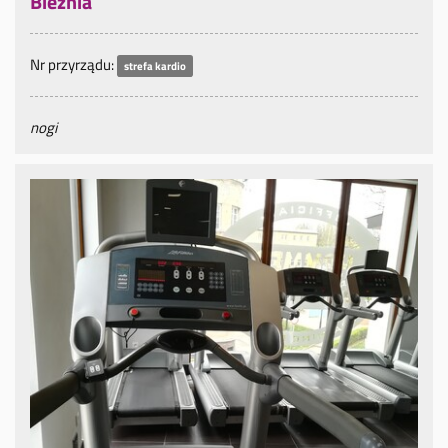
Bieżnia
Nr przyrządu:
strefa kardio
nogi