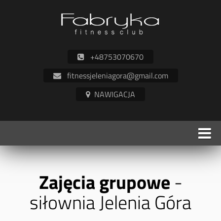
+48753070670
fitnessjeleniagora@gmail.com
Zajęcia grupowe
-
siłownia Jelenia Góra