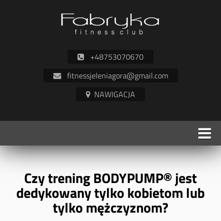
+48753070670
fitnessjeleniagora@gmail.com
Czy trening BODYPUMP® jest
dedykowany tylko kobietom lub
tylko mężczyznom?